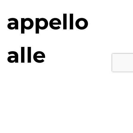
appello
alle
imprese”
Articolo in