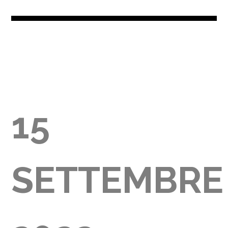
LIA
15
SETTEMBRE
00)