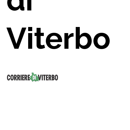
di
Viterbo
RENZA
TI