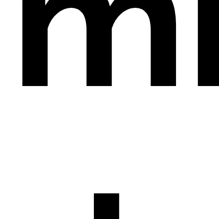
mi
OI