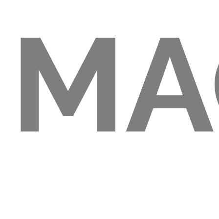
MA
93