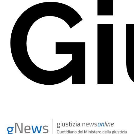
Gi
ON