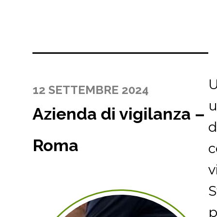
U
12 SETTEMBRE 2024
u
Azienda di vigilanza –
d
Roma
c
v
S
p