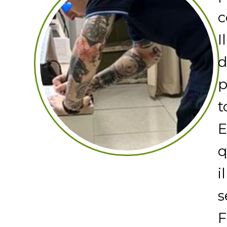
c
I
d
p
t
E
q
i
s
F