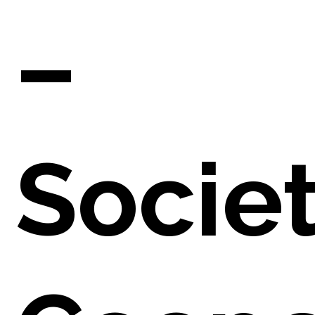
NO
–
Socie