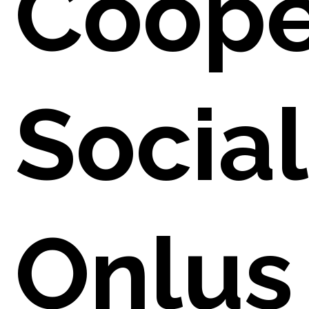
Coope
Socia
PAREN
Onlus