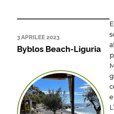
E
s
3 APRILEE 2023
a
Byblos Beach-Liguria
p
M
g
c
e
L