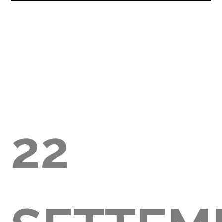
E
AGLIA
22