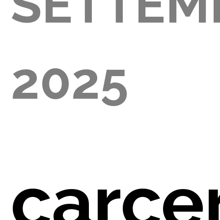
SETTEM
2000)
2025
IE
carce