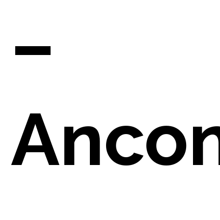
–
Anco
PAREN