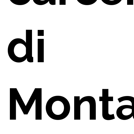
NO
di
Mont