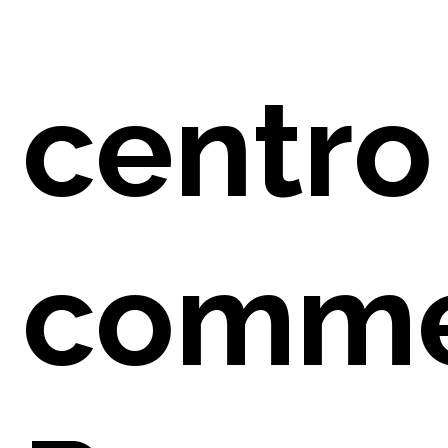
E
centro
NO
comme