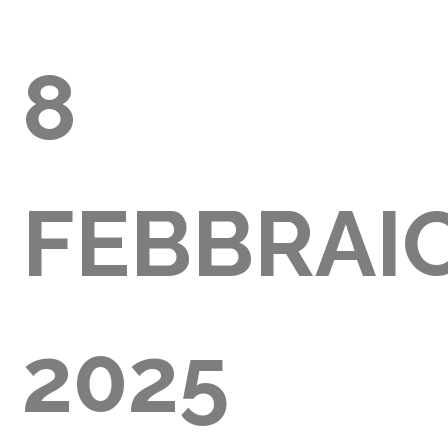
8
GLIA
FEBBRAI
000)
2025