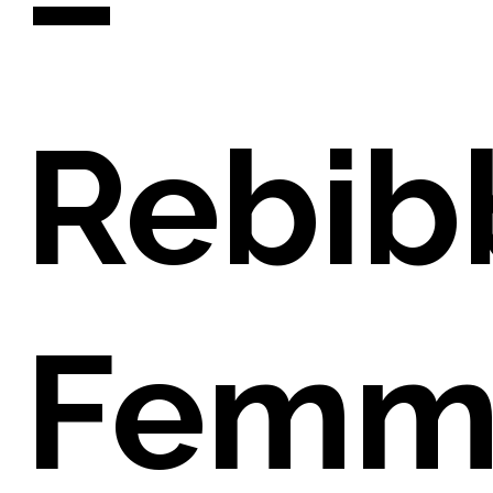
–
Rebib
PAREN
Femmi