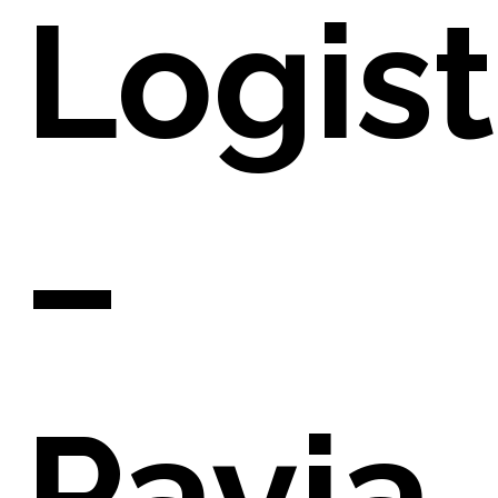
Logist
–
Pavia