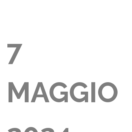
AGLIA
7
MAGGIO
2000)