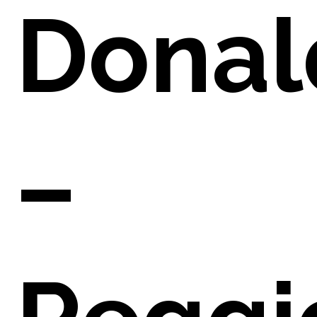
NO
Donal
–