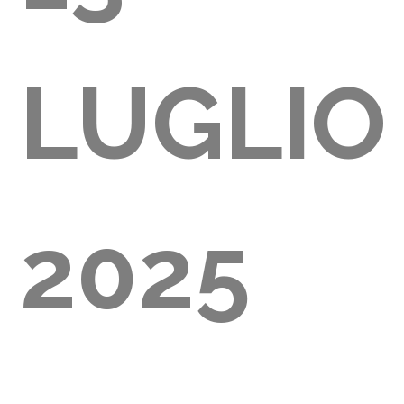
LUGLIO
2000)
2025
IE