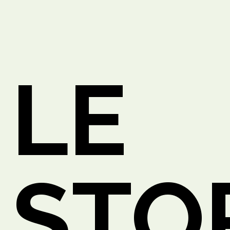
LE
O
STO