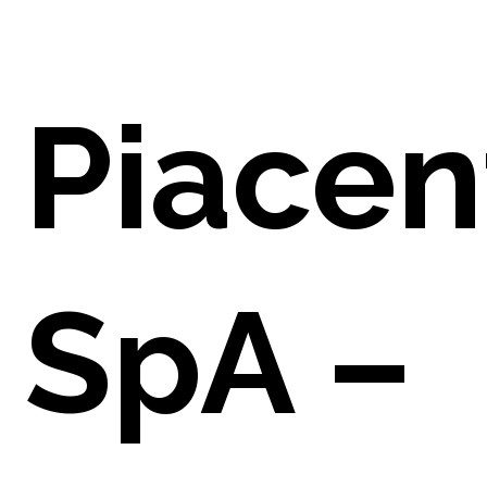
E
Piacen
NO
SpA –