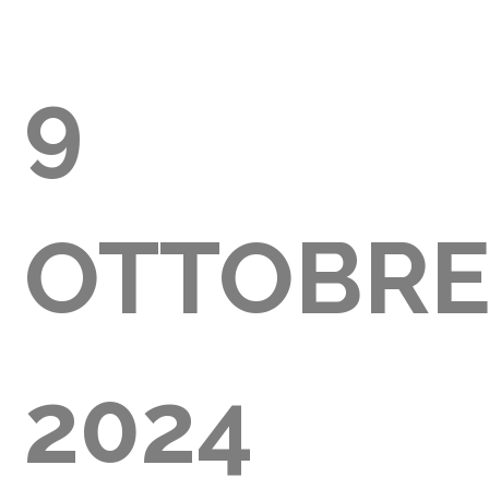
9
GLIA
OTTOBR
000)
2024