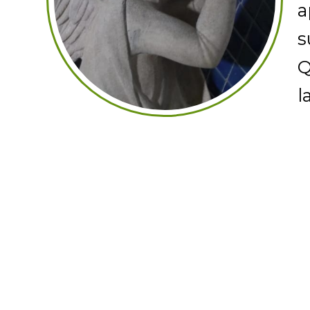
a
s
Q
l