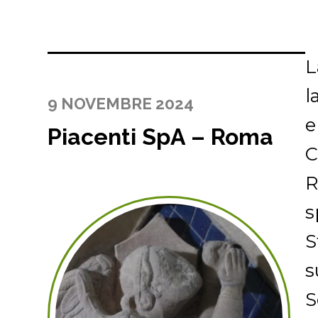
L
l
9 NOVEMBRE 2024
e
Piacenti SpA – Roma
C
R
s
S
s
S