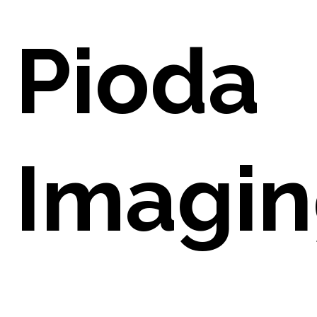
E
Pioda
O
Imagi