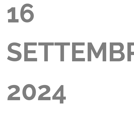
16
GLIA
SETTEMB
000)
2024