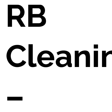
E
RB
O
Cleani
–