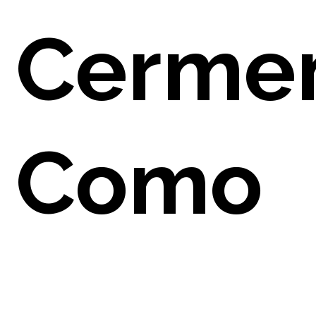
Cermen
ARENZ
Como
TTI