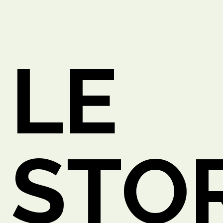
LE
O
STO