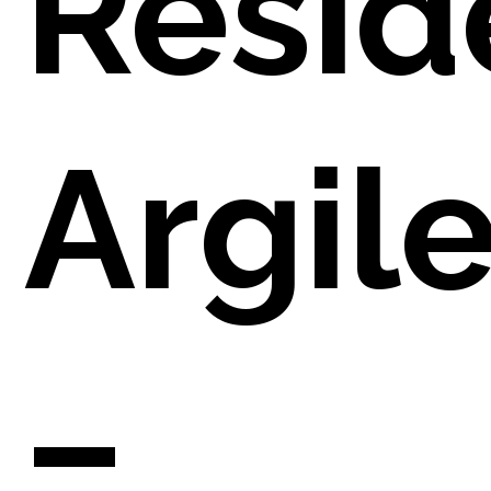
Resid
NO
Argil
–