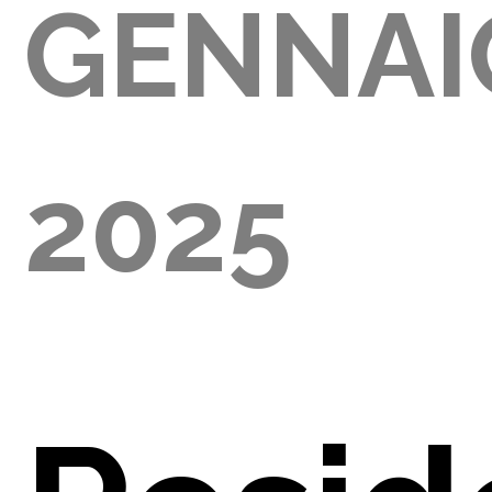
GENNAI
2000)
2025
IE