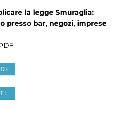
pplicare la legge Smuraglia:
ro presso bar, negozi, imprese
 PDF
PDF
TI