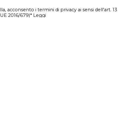
, acconsento i termini di privacy ai sensi dell'art. 13
E 2016/679)* Leggi
SECONDA CHANCE
Via xxxx xxxxxx, xx – 00100 Roma
CF 0000000000000