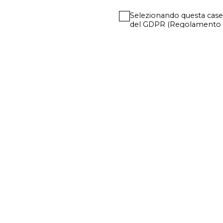
Selezionando questa casella
del GDPR (Regolamento U
l'informativa privacy
PRIVACY
COOKIE
WEB AGENCY PIXELL