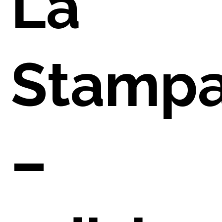
La
O
Stamp
–