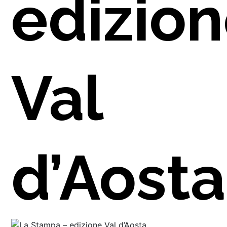
edizio
ARENZA
Val
TTI
d’Aosta