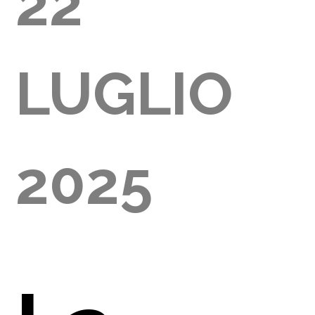
22
GLIA
LUGLIO
000)
2025
E